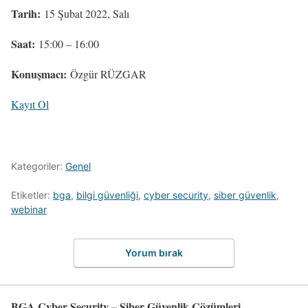
Tarih:
15 Şubat 2022, Salı
Saat:
15:00 – 16:00
Konuşmacı:
Özgür RÜZGAR
Kayıt Ol
Kategoriler:
Genel
Etiketler:
bga
,
bilgi güvenliği
,
cyber security
,
siber güvenlik
,
webinar
Yorum bırak
BGA Cyber Security – Siber Güvenlik Çözümleri