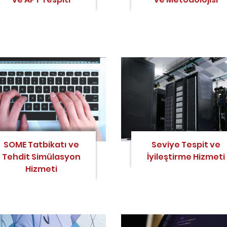
SOME Tatbikatı ve
Seviye Tespit ve
Tehdit Simülasyon
İyileştirme Hizmeti
Hizmeti