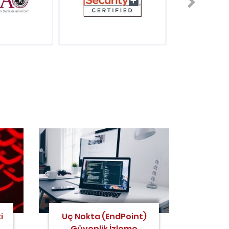
i
Uç Nokta (EndPoint)
Güvenlik İzleme