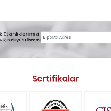
 Etkinliklerimizi
Kaçırmayın!
k için
duyuru listemize
üye olmayı
Sertifikalar