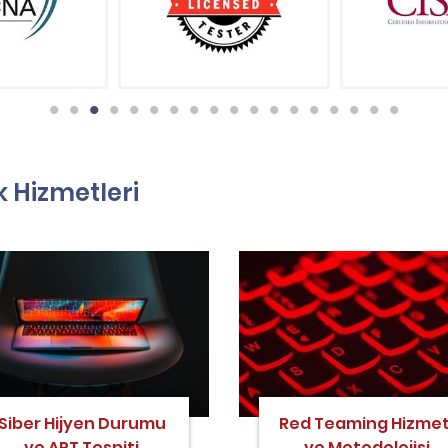
 Hizmetleri
Siber Hijyen Durumu
Red Teaming Hizmet
ve APT Tespiti
ve Metodolojisi